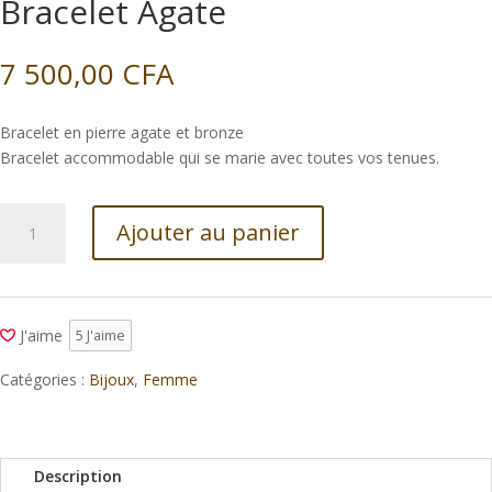
Bracelet Agate
7 500,00
CFA
Bracelet en pierre agate et bronze
Bracelet accommodable qui se marie avec toutes vos tenues.
quantité
Ajouter au panier
de
Bracelet
Agate
J'aime
5
J'aime
Catégories :
Bijoux
,
Femme
Description