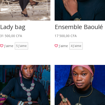
Lady bag
Ensemble Baoulé
31 500,00
CFA
17 500,00
CFA
J'aime
J'aime
5
J'aime
4
J'aime