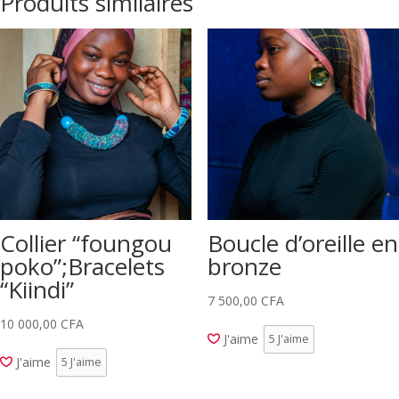
Produits similaires
Collier “foungou
Boucle d’oreille en
poko”;Bracelets
bronze
“Kiindi”
7 500,00
CFA
10 000,00
CFA
J'aime
5
J'aime
J'aime
5
J'aime