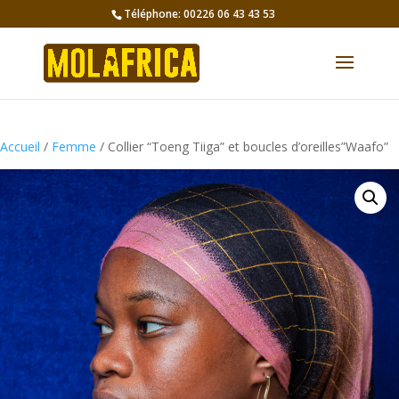
Téléphone: 00226 06 43 43 53
Accueil
/
Femme
/ Collier “Toeng Tiiga” et boucles d’oreilles”Waafo”