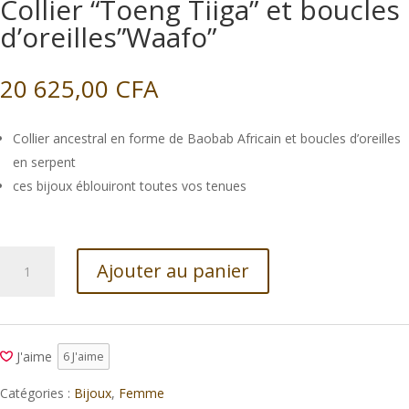
Collier “Toeng Tiiga” et boucles
d’oreilles”Waafo”
20 625,00
CFA
Collier ancestral en forme de Baobab Africain et boucles d’oreilles
en serpent
ces bijoux éblouiront toutes vos tenues
quantité
Ajouter au panier
de
Collier
"Toeng
Tiiga"
J'aime
6
J'aime
et
boucles
Catégories :
Bijoux
,
Femme
d'oreilles"Waafo"