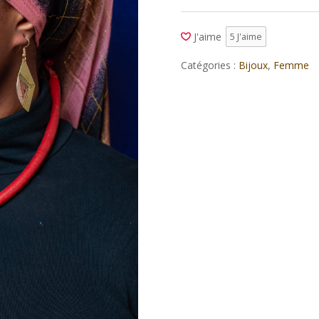
et
boucle
J'aime
5
J'aime
en
bronze
Catégories :
Bijoux
,
Femme