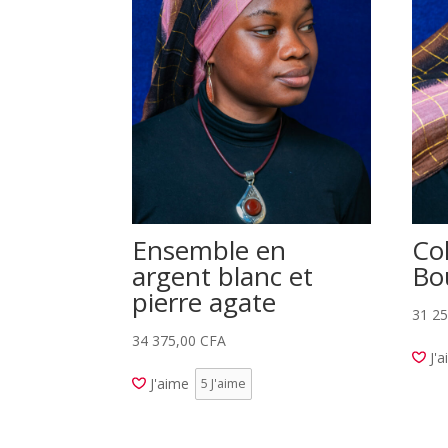
Ensemble en
Col
argent blanc et
Bo
pierre agate
31 2
34 375,00
CFA
J'
J'aime
5
J'aime