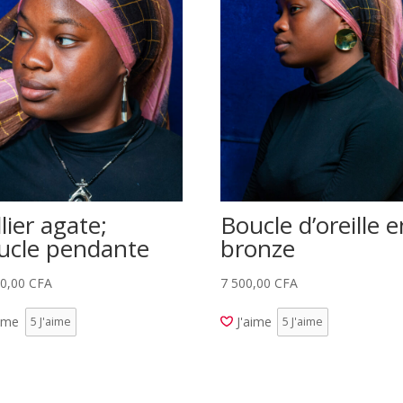
lier agate;
Boucle d’oreille e
ucle pendante
bronze
50,00
CFA
7 500,00
CFA
aime
J'aime
5
J'aime
5
J'aime