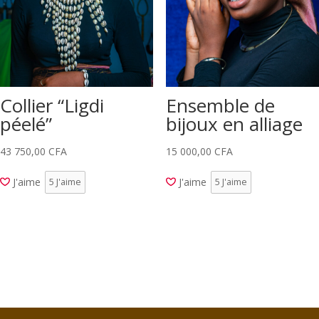
Collier “Ligdi
Ensemble de
péelé”
bijoux en alliage
43 750,00
CFA
15 000,00
CFA
J'aime
J'aime
5
J'aime
5
J'aime