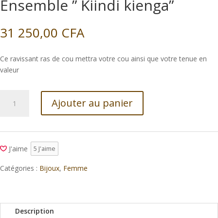
Ensemble ” Kiindi kienga”
31 250,00
CFA
Ce ravissant ras de cou mettra votre cou ainsi que votre tenue en
valeur
quantité
Ajouter au panier
de
Ensemble
"
Kiindi
J'aime
5
J'aime
kienga"
Catégories :
Bijoux
,
Femme
Description