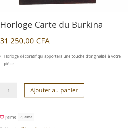
Horloge Carte du Burkina
31 250,00
CFA
Horloge décoratif qui apportera une touche d’originalité à votre
pièce
quantité
Ajouter au panier
de
Horloge
Carte
du
J'aime
7
J'aime
Burkina