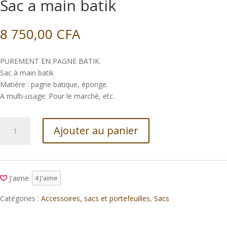
Sac a main batik
8 750,00
CFA
PUREMENT EN PAGNE BATIK.
Sac à main batik
Matière : pagne batique, éponge.
A multi-usage: Pour le marché, etc.
quantité
Ajouter au panier
de
Sac
a
main
J'aime
4
J'aime
batik
Catégories :
Accessoires, sacs et portefeuilles
,
Sacs